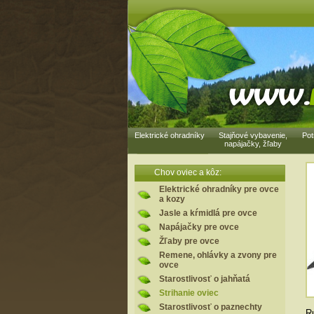
Elektrické ohradníky
Stajňové vybavenie,
Pot
napájačky, žľaby
Chov oviec a kôz:
Elektrické ohradníky pre ovce
a kozy
Jasle a kŕmidlá pre ovce
Napájačky pre ovce
Žľaby pre ovce
Remene, ohlávky a zvony pre
ovce
Starostlivosť o jahňatá
Strihanie oviec
Starostlivosť o paznechty
Ru