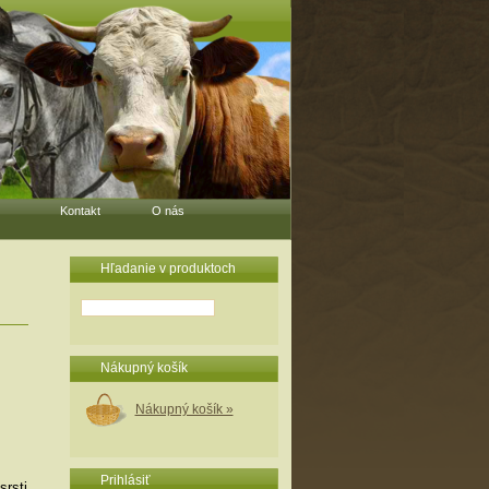
Kontakt
O nás
Hľadanie v produktoch
Nákupný košík
Nákupný košík »
Prihlásiť
srsti.