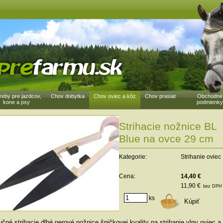
reby pre jazdcov,
Chov dobytka
Chov oviec a kôz
Chov prasiat
Obchodné
kone a psy
podmienky
Strihacie nožnice BL
Blue na ovce 29 cm
Kategorie:
Strihanie oviec
Cena:
14,40 €
11,90 €
bez DPH
ks
čné strihacie dlhé perové nožnice špičkovej kvality na strihanie vlny oviec a 