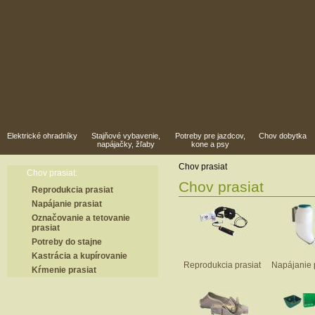
Elektrické ohradníky
Stajňové vybavenie,
Potreby pre jazdcov,
Chov dobytka
napájačky, žľaby
kone a psy
Chov prasiat
Chov prasiat:
Chov prasiat
Reprodukcia prasiat
Napájanie prasiat
Označovanie a tetovanie
prasiat
Potreby do stajne
Kastrácia a kupírovanie
Reprodukcia prasiat
Napájanie 
Kŕmenie prasiat