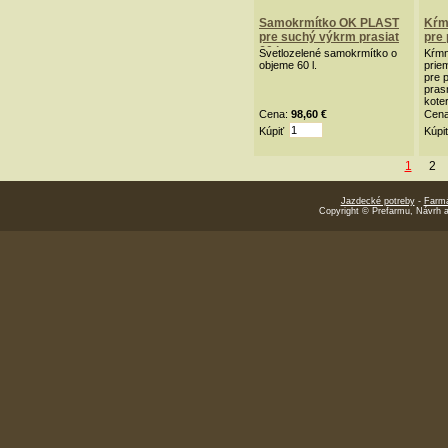
Samokrmítko OK PLAST
Kŕm
pre suchý výkrm prasiat
pre
60 l
Svetlozelené samokrmítko o
Kŕmn
objeme 60 l.
prie
pre 
prasn
kote
háku
Cena:
98,60 €
Cen
Kúpiť
Kúpi
1
2
Jazdecké potreby
-
Farmá
Copyright © Prefarmu, Návrh 