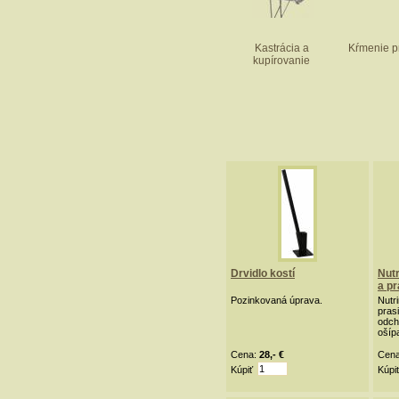
Kastrácia a
Kŕmenie p
kupírovanie
Drvidlo kostí
Nutr
a pr
Pozinkovaná úprava.
Nutr
pras
odch
ošíp
Cena:
28,- €
Cen
Kúpiť
Kúpi