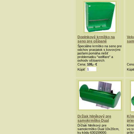
Doplnkové krmítko na
Veko
seno pre ošípané
sam
Špeciálne krmítko na seno pre
odchov prasiatok s kovovými
jasľami pomáha riešiť
problematiku "wellfare" a
pohody ošípaných.
Cena:
105,- €
Cen
Kúpiť
Kúpi
Držiak hliníkový pre
Kŕm
samokrmítko Dual
prie
10x20cm
Držiak hliníkový pre
Kŕmn
samokrmítko Dual 10x20cm,
vo s
ku kódu 630159000.
prík