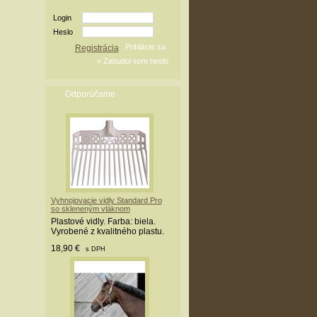
Login
Heslo
Registrácia
Odporúčame
Vyhnojovacie vidly Standard Pro
so skleneným vláknom
Plastové vidly. Farba: biela.
Vyrobené z kvalitného plastu.
18,90 €
s DPH