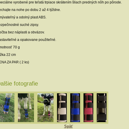
eciálne vyrobené pre teľatá trpiace skrátením šliach predných nôh po pôrode.
chajte na nohe po dobu 2 až 4 týždne.
ývateľný a odolný plast ABS.
zpečnostné suché zipsy.
ečba bez náplasti a obväzov.
staviteľné a opakovane použiteľné.
otnosť 70 g
žka 22 cm
NA ZA PAR ( 2 ks)
alšie fotografie
Späť