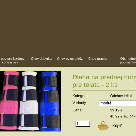
reby pre jazdcov,
Chov dobytka
Chov oviec a kôz
Chov prasiat
Obchodné
kone a psy
podmienky
ovinka
Dlaha na prednej noh
dporúčame
pre telata - 2 ks
Kategorie:
Odchov teliat
Varianty
Cena:
59,19 €
48,92 €
bez DPH
ks