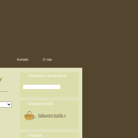
Kontakt
O nás
Hľadanie v produktoch
y
Nákupný košík
Nákupný košík »
Prihlásiť