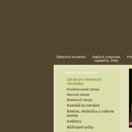
Elektrické ohradníky
Stajňové vybavenie,
Pot
napájačky, žľaby
N
Elektrické ohradníky:
O
Zdroje pre elektrické
ohradníky
Kombinované zdroje
Sieťové zdroje
Batériové zdroje
Kabeláž ku zdrojom
Batérie, skúšačky a solárne
panely
Izolátory
Nášľapné tyčky