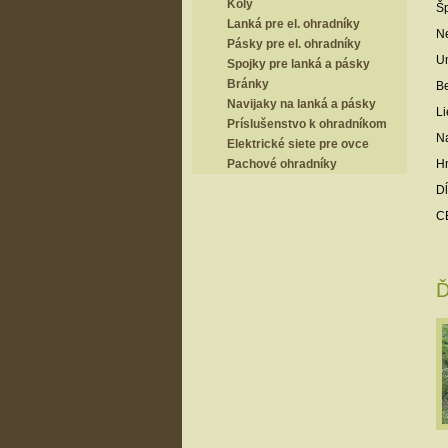
Koly
Šp
Lanká pre el. ohradníky
Ne
Pásky pre el. ohradníky
Um
Spojky pre lanká a pásky
Bránky
Be
Navijaky na lanká a pásky
Li
Príslušenstvo k ohradníkom
Na
Elektrické siete pre ovce
Pachové ohradníky
Hm
Dĺ
CE
Ď