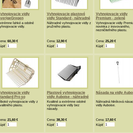
yhnojovacie vidly
Vyhnojovacie plastové
Vyhnojovacie vidly
verigeGrepen
vidly Standard - náhradné
Premium - zelené
xtrémne ľahké a odolné
Náhradné vyhnojovacie vidly z
Vyhnojovacie vidly Premi
yhnojovacie vidly.
pružného plastu.
novinka z inovovaného,
nezničiteľného plastu.
ena:
60,30 €
Cena:
12,90 €
Cena:
25,20 €
úpiť
Kúpiť
Kúpiť
yhnojovacie vidly
Plastové vyhnojovacie
Násada na vidly Aubo
tandard Pro so
vidly Auboise - náhradné
kleneným vláknom -
lboké vyhnojovacie vidly z
Kvalitné a extrémne odolné
Náhradná hliníková nása
lboké
valitného plastu.
vyhnojovacie vidly bez
vidly Auboise.
násady.
ena:
21,60 €
Cena:
38,30 €
Cena:
17,60 €
úpiť
Kúpiť
Kúpiť