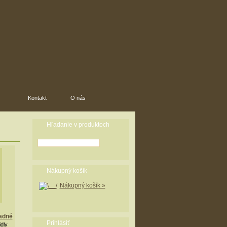
Kontakt
O nás
Hľadanie v produktoch
Nákupný košík
Nákupný košík »
adné
Prihlásiť
dly