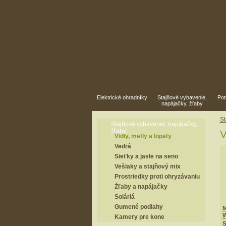
Elektrické ohradníky
Stajňové vybavenie,
Pot
napájačky, žľaby
St
Stajňové vybavenie, napájačky,
žľaby:
V
Vidly, metly a lopaty
Vedrá
Sieťky a jasle na seno
Vešiaky a stajňový mix
Prostriedky proti ohryzávaniu
Žľaby a napájačky
Soláriá
Gumené podlahy
M
W
Kamery pre kone
S