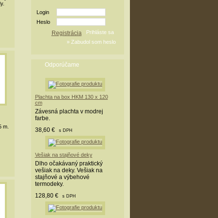
y.
Login
Heslo
Registrácia
Odporúčame
Plachta na box HKM 130 x 120
cm
Závesná plachta v modrej
farbe.
5 m.
38,60 €
s DPH
Vešiak na stajňové deky
Dlho očakávaný praktický
vešiak na deky. Vešiak na
stajňové a výbehové
termodeky.
128,80 €
s DPH