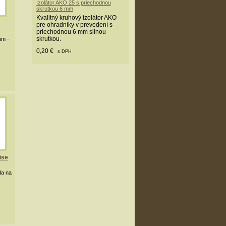
Izolátor AKO 25 s priechodnou
skrutkou 6 mm
Kvalitný kruhový izolátor AKO
pre ohradníky v prevedení s
priechodnou 6 mm silnou
skrutkou.
um -
0,20 €
s DPH
ise
da na