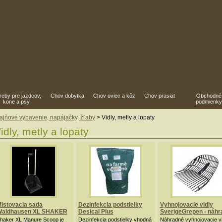
reby pre jazdcov,
Chov dobytka
Chov oviec a kôz
Chov prasiat
Obchodné
kone a psy
podmienky
ajňové vybavenie, napájačky, žľaby
> Vidly, metly a lopaty
idly, metly a lopaty
istovacia sada
Dezinfekcia podstielky
Vyhnojovacie vidly
aldhausen XL SHAKER
Desical Plus
SverigeGrepen - náhr
haker XL Manure Scoop je
Dezinfekcia podstielky vhodná
Náhradné vyhnojovacie vi