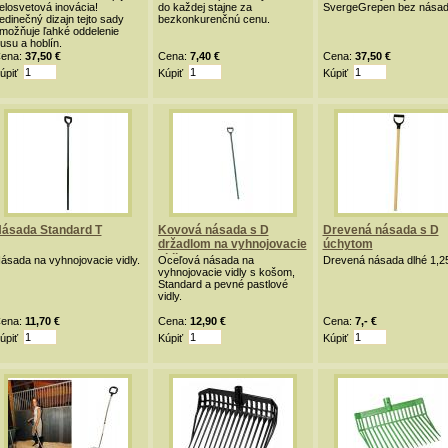
elosvetová inovácia!
do každej stajne za
SvergeGrepen bez násad
edinečný dizajn tejto sady
bezkonkurenčnú cenu.
možňuje ľahké oddelenie
rusu a hoblín.
ena:
37,50 €
Cena:
7,40 €
Cena:
37,50 €
úpiť
Kúpiť
Kúpiť
ásada Standard T
Kovová násada s D
Drevená násada s D
držadlom na vyhnojovacie
úchytom
vidly
ásada na vyhnojovacie vidly.
Oceľová násada na
Drevená násada dlhé 1,2
vyhnojovacie vidly s košom,
Standard a pevné pastlové
vidly.
ena:
11,70 €
Cena:
12,90 €
Cena:
7,- €
úpiť
Kúpiť
Kúpiť