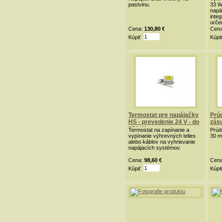
pastvinu.
33 W
napä
inte
urče
SB 2
Cena:
130,80 €
Cen
Kúpiť
Kúpi
Termostat pre napájačky
Prú
HS - prevedenie 24 V - do
zás
270 W
Termostat na zapínanie a
Prúd
vypínanie výhrevných telies
30 m
alebo káblov na vyhrievanie
napájacích systémov.
Cena:
98,60 €
Cen
Kúpiť
Kúpi