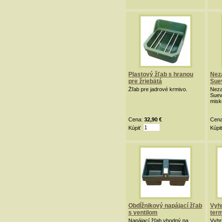
Plastový žľab s hranou
Nez
pre žriebätá
Suev
Žľab pre jadrové krmivo.
Neza
Suev
misk
Cena:
32,90 €
Cen
Kúpiť
Kúpi
Obdĺžnikový napájací žľab
Vyhr
s ventilom
ter
nap
Napájací žľab vhodný na
Vyhr