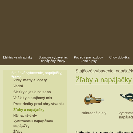
Elektrické ohradníky
Stajňové vybavenie,
Potreby pre jazdcov,
Chov dobytka
napájačky, žľaby
kone a psy
Stajňové vybavenie, napájačk
Stajňové vybavenie, napájačky,
žľaby:
Žľaby a napájačky
Vidly, metly a lopaty
Vedrá
Sieťky a jasle na seno
Vešiaky a stajňový mix
Prostriedky proti ohryzávaniu
Žľaby a napájačky
Náhradné diely
Vyhrevan
Náhradné diely
napájač
Vyhrevanie k napájačkam
Napájačky
Žľaby
Nájdete tu ponuku rôznyc