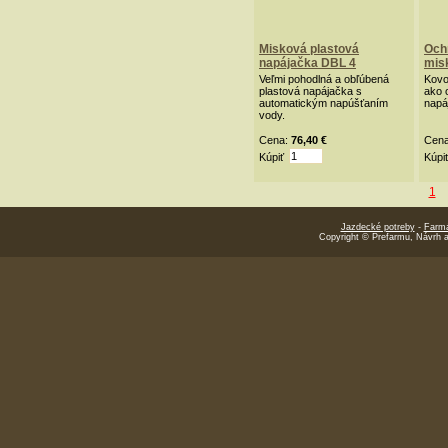
Misková plastová
Och
napájačka DBL 4
mis
Veľmi pohodlná a obľúbená
Kovo
plastová napájačka s
ako 
automatickým napúšťaním
napá
vody.
Cena:
76,40 €
Cen
Kúpiť
Kúpi
1
Jazdecké potreby
-
Farmá
Copyright © Prefarmu, Návrh 