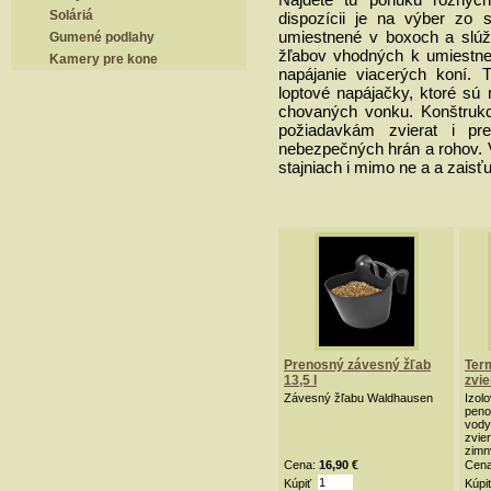
Soláriá
dispozícii je na výber zo 
umiestnené v boxoch a slúži
Gumené podlahy
žľabov vhodných k umiestnen
Kamery pre kone
napájanie viacerých koní.
loptové napájačky, ktoré sú
chovaných vonku. Konštrukc
požiadavkám zvierat i pre
nebezpečných hrán a rohov. 
stajniach i mimo ne a a zaisť
Prenosný závesný žľab
Ter
13,5 l
zvie
Závesný žľabu Waldhausen
Izol
peno
vody
zvie
zimn
Cena:
16,90 €
Cen
Kúpiť
Kúpi